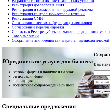
Разработка и согласование технических условий
Регистрация договоров в УФРС
Регистрация и согласование наружной рекламы
Регистрация контрольно-кассовой техники
Регистрация СМИ
Согласование летних кафе, веранд, павильонов
Согласование перепланировки
Состоять в Реестре субъектов малого предпринимательств
Товарные знаки
Оформление заключения санитарно-эпидемиологической
Сохран
Юридические услуги для бизнеса
Ваш мене
готовые фирмы в наличие и на заказ
регистрация фирм
ликвидация ооо
абонентское сопровождение бизнеса
Специальные предложения