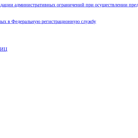
видации административных ограничений при осуществлении пред
мых в Федеральную регистрационную службу
ЛИЦ