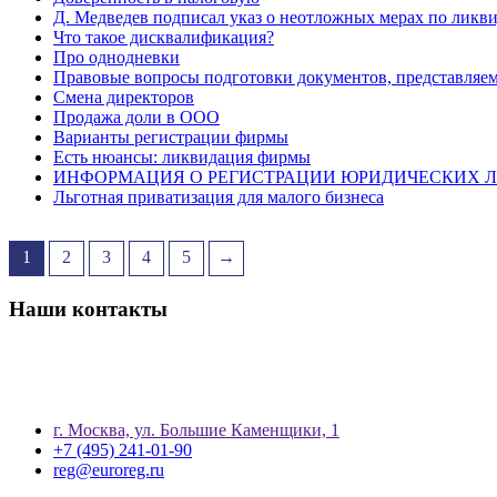
Д. Медведев подписал указ о неотложных мерах по лик
Что такое дисквалификация?
Про однодневки
Правовые вопросы подготовки документов, представляе
Смена директоров
Продажа доли в ООО
Варианты регистрации фирмы
Есть нюансы: ликвидация фирмы
ИНФОРМАЦИЯ О РЕГИСТРАЦИИ ЮРИДИЧЕСКИХ 
Льготная приватизация для малого бизнеса
1
2
3
4
5
→
Наши контакты
г. Москва, ул. Большие Каменщики, 1
+7 (495) 241-01-90
reg@euroreg.ru